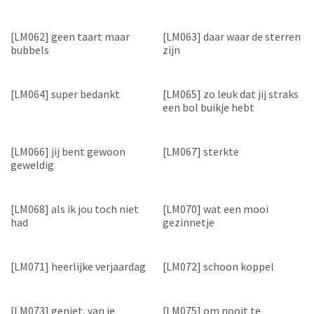
[LM062] geen taart maar
[LM063] daar waar de sterren
bubbels
zijn
[LM064] super bedankt
[LM065] zo leuk dat jij straks
een bol buikje hebt
[LM066] jij bent gewoon
[LM067] sterkte
geweldig
[LM068] als ik jou toch niet
[LM070] wat een mooi
had
gezinnetje
[LM071] heerlijke verjaardag
[LM072] schoon koppel
[LM073] geniet, van je
[LM075] om nooit te