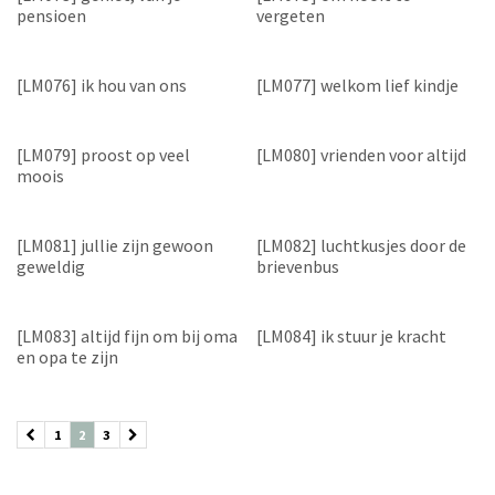
pensioen
vergeten
[LM076] ik hou van ons
[LM077] welkom lief kindje
[LM079] proost op veel
[LM080] vrienden voor altijd
moois
[LM081] jullie zijn gewoon
[LM082] luchtkusjes door de
geweldig
brievenbus
[LM083] altijd fijn om bij oma
[LM084] ik stuur je kracht
en opa te zijn
1
2
3