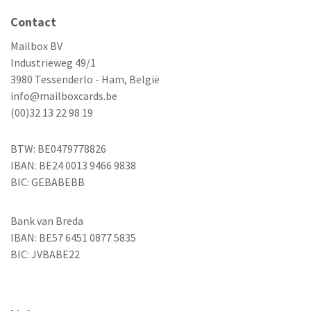
Contact
Mailbox BV
Industrieweg 49/1
3980 Tessenderlo - Ham, België
info@mailboxcards.be
(00)32 13 22 98 19
BTW: BE0479778826
IBAN: BE24 0013 9466 9838
BIC: GEBABEBB
Bank van Breda
IBAN: BE57 6451 0877 5835
BIC: JVBABE22