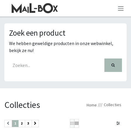
OVERSLAAN NAAR INHOUD
Zoek een product
We hebben geweldige producten in onze webwinkel,
bekijk ze nu!
Collecties
Collecties
Home
1
2
3