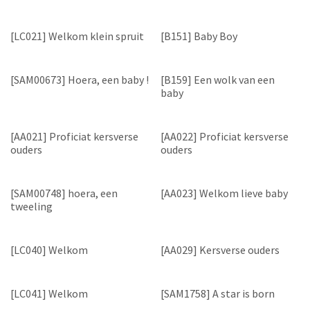
[LC021] Welkom klein spruit
[B151] Baby Boy
[SAM00673] Hoera, een baby !
[B159] Een wolk van een
baby
[AA021] Proficiat kersverse
[AA022] Proficiat kersverse
ouders
ouders
[SAM00748] hoera, een
[AA023] Welkom lieve baby
tweeling
[LC040] Welkom
[AA029] Kersverse ouders
[LC041] Welkom
[SAM1758] A star is born