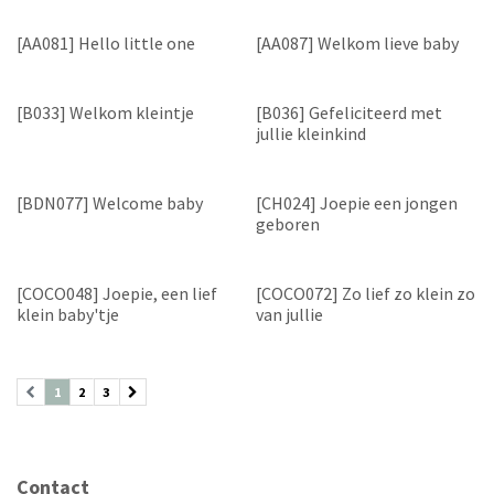
[AA081] Hello little one
[AA087] Welkom lieve baby
[B033] Welkom kleintje
[B036] Gefeliciteerd met
jullie kleinkind
[BDN077] Welcome baby
[CH024] Joepie een jongen
geboren
[COCO048] Joepie, een lief
[COCO072] Zo lief zo klein zo
klein baby'tje
van jullie
1
2
3
Contact