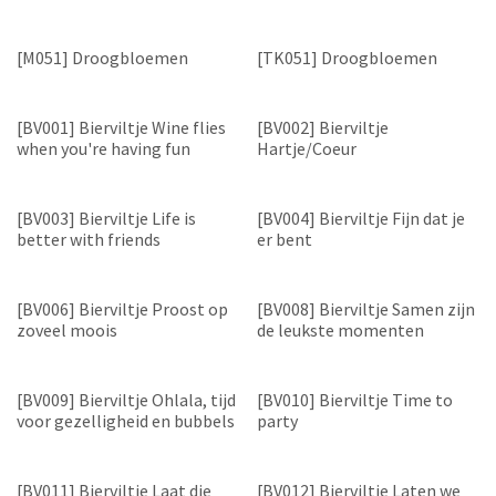
[M051] Droogbloemen
[TK051] Droogbloemen
[BV001] Bierviltje Wine flies
[BV002] Bierviltje
when you're having fun
Hartje/Coeur
[BV003] Bierviltje Life is
[BV004] Bierviltje Fijn dat je
better with friends
er bent
[BV006] Bierviltje Proost op
[BV008] Bierviltje Samen zijn
zoveel moois
de leukste momenten
[BV009] Bierviltje Ohlala, tijd
[BV010] Bierviltje Time to
voor gezelligheid en bubbels
party
[BV011] Bierviltje Laat die
[BV012] Bierviltje Laten we