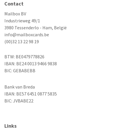
Contact
Mailbox BV
Industrieweg 49/1
3980 Tessenderlo - Ham, België
info@mailboxcards.be
(00)32 13 22 98 19
BTW: BE0479778826
IBAN: BE24 0013 9466 9838
BIC: GEBABEBB
Bank van Breda
IBAN: BE57 6451 0877 5835
BIC: JVBABE22
Links