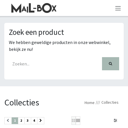
OVERSLAAN NAAR INHOUD
Zoek een product
We hebben geweldige producten in onze webwinkel,
bekijk ze nu!
Collecties
Collecties
Home
1
2
3
4