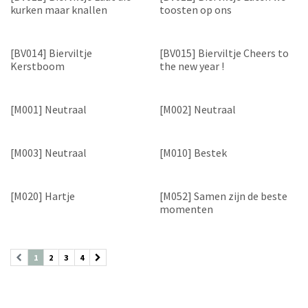
kurken maar knallen
toosten op ons
[BV014] Bierviltje
[BV015] Bierviltje Cheers to
Kerstboom
the new year !
[M001] Neutraal
[M002] Neutraal
[M003] Neutraal
[M010] Bestek
[M020] Hartje
[M052] Samen zijn de beste
momenten
1
2
3
4