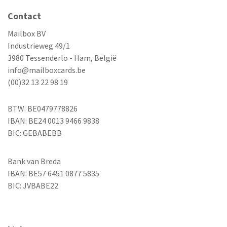
Contact
Mailbox BV
Industrieweg 49/1
3980 Tessenderlo - Ham, België
info@mailboxcards.be
(00)32 13 22 98 19
BTW: BE0479778826
IBAN: BE24 0013 9466 9838
BIC: GEBABEBB
Bank van Breda
IBAN: BE57 6451 0877 5835
BIC: JVBABE22