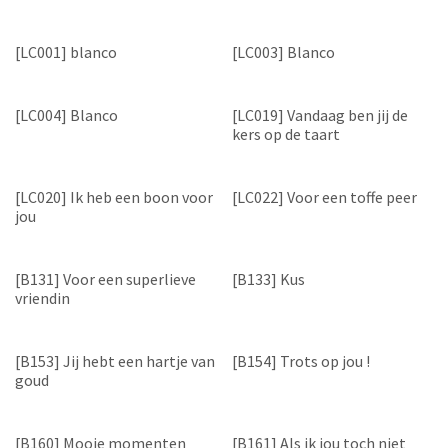
[LC001] blanco
[LC003] Blanco
[LC004] Blanco
[LC019] Vandaag ben jij de
kers op de taart
[LC020] Ik heb een boon voor
[LC022] Voor een toffe peer
jou
[B131] Voor een superlieve
[B133] Kus
vriendin
[B153] Jij hebt een hartje van
[B154] Trots op jou !
goud
[B160] Mooie momenten
[B161] Als ik jou toch niet