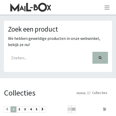
OVERSLAAN NAAR INHOUD
Zoek een product
We hebben geweldige producten in onze webwinkel,
bekijk ze nu!
Collecties
Collecties
Home
1
2
3
4
5