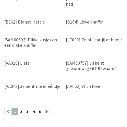
had
[B162] Blanco Hartje
[B164] Lieve knuffel
[SAM00692] Dikke kusjes en
[LC039] Zo blij dat jij er bent !
een dikke knuffel
[AA018] Liefs
[SAM00757] Jij bent
gewoonweg GOUD waard !
[AA043] Je bent me er ééndje
[AA062] With love
!
1
2
3
4
5