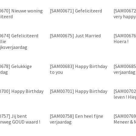
0670] Nieuwe woning
[SAM00671] Gefeliciteerd
[SAM00672]
citeerd
very happy
674] Gefeliciteerd
[SAM00675] Just Married
[SAM00676
llie
Hoera !
jksverjaardag
678] Gelukkige
[SAM00683] Happy Birthday
[SAM00685
rdag
to you
verjaardag
700] Happy Birthday
[SAM00701] Happy Birthday
[SAM00702]
leven ! Hie
757] Jij bent
[SAM00758] Een heel fijne
[SAM00769
nweg GOUD waard !
verjaardag
Meneer & 