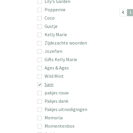
Lily's Garden
Poppemie
1
Coco
Gustje
Kelly Marie
Zijdezachte woorden
Jozefien
Gifts Kelly Marie
Ages & Ages
Wild Mint
Sam
pakjes rouw
Pakjes dank
Pakjes uitnodigingen
Memoria
Momentenbox