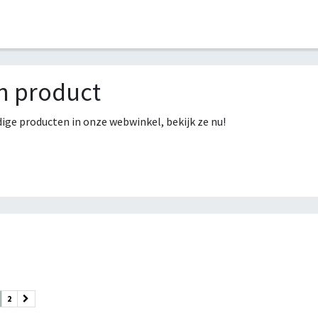
HOME
COLLECTIES
CONTACT
AANMELDEN
n product
ge producten in onze webwinkel, bekijk ze nu!
2