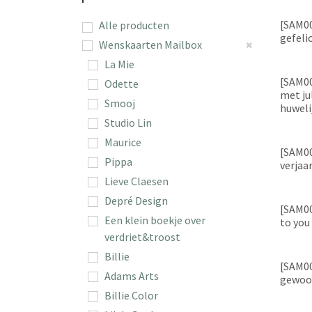
[SAM0
Alle producten
gefeli
Wenskaarten Mailbox
La Mie
[SAM00
Odette
met ju
Smooj
huweli
Studio Lin
Maurice
[SAM00
Pippa
verjaa
Lieve Claesen
Depré Design
[SAM00
Een klein boekje over
to you
verdriet&troost
Billie
[SAM00
Adams Arts
gewoo
Billie Color