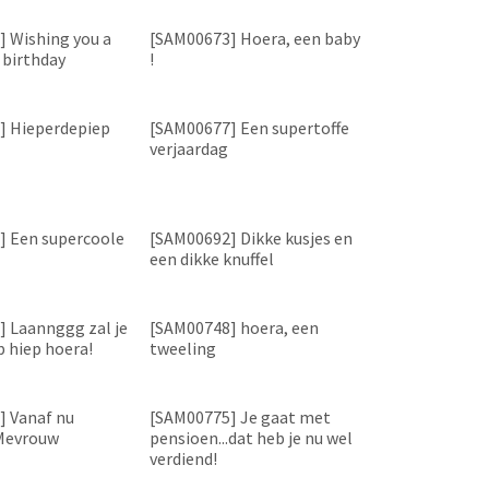
 Wishing you a
[SAM00673] Hoera, een baby
 birthday
!
] Hieperdepiep
[SAM00677] Een supertoffe
verjaardag
] Een supercoole
[SAM00692] Dikke kusjes en
een dikke knuffel
 Laannggg zal je
[SAM00748] hoera, een
p hiep hoera!
tweeling
] Vanaf nu
[SAM00775] Je gaat met
Mevrouw
pensioen...dat heb je nu wel
verdiend!