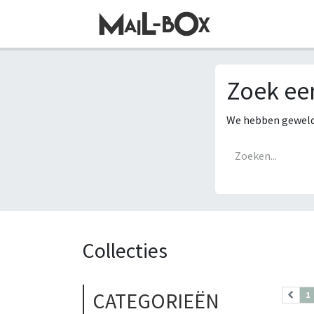
OVERSLAAN NAAR INHOUD
Zoek ee
We hebben geweldi
Collecties
CATEGORIEËN
1