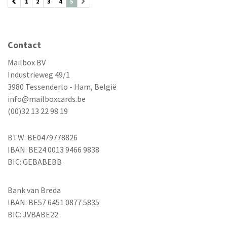
1
2
3
4
5
Contact
Mailbox BV
Industrieweg 49/1
3980 Tessenderlo - Ham, België
info@mailboxcards.be
(00)32 13 22 98 19
BTW: BE0479778826
IBAN: BE24 0013 9466 9838
BIC: GEBABEBB
Bank van Breda
IBAN: BE57 6451 0877 5835
BIC: JVBABE22