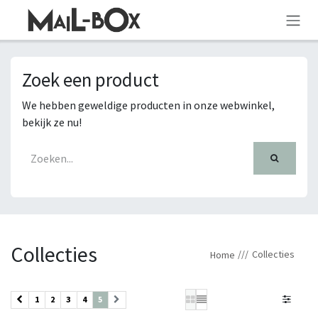
OVERSLAAN NAAR INHOUD
Zoek een product
We hebben geweldige producten in onze webwinkel,
bekijk ze nu!
Collecties
Collecties
Home
1
2
3
4
5