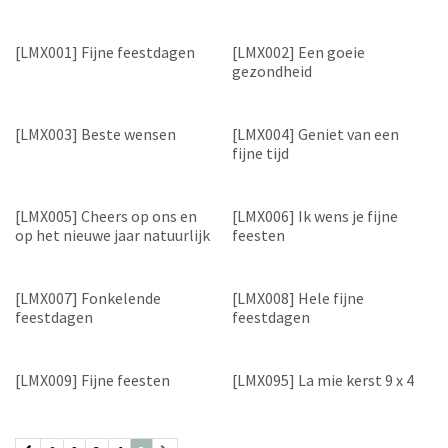
[LMX001] Fijne feestdagen
[LMX002] Een goeie
gezondheid
[LMX003] Beste wensen
[LMX004] Geniet van een
fijne tijd
[LMX005] Cheers op ons en
[LMX006] Ik wens je fijne
op het nieuwe jaar natuurlijk
feesten
[LMX007] Fonkelende
[LMX008] Hele fijne
feestdagen
feestdagen
[LMX009] Fijne feesten
[LMX095] La mie kerst 9 x 4