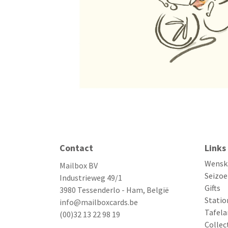
Contact
Links
Wensk
Mailbox BV
Seizoe
Industrieweg 49/1
Gifts
3980 Tessenderlo - Ham, België
Statio
info@mailboxcards.be
Tafela
(00)32 13 22 98 19
Collec