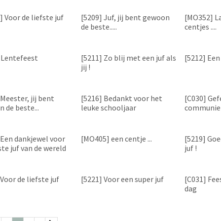
 Voor de liefste juf
[5209] Juf, jij bent gewoon
[MO352] L
de beste.....
centjes ....
 Lentefeest
[5211] Zo blij met een juf als
[5212] Een 
jij !
Meester, jij bent
[5216] Bedankt voor het
[C030] Gef
 de beste...
leuke schooljaar
communie
 Een dankjewel voor
[MO405] een centje ...
[5219] Goed
ste juf van de wereld
juf !
Voor de liefste juf
[5221] Voor een super juf
[C031] Fees
dag