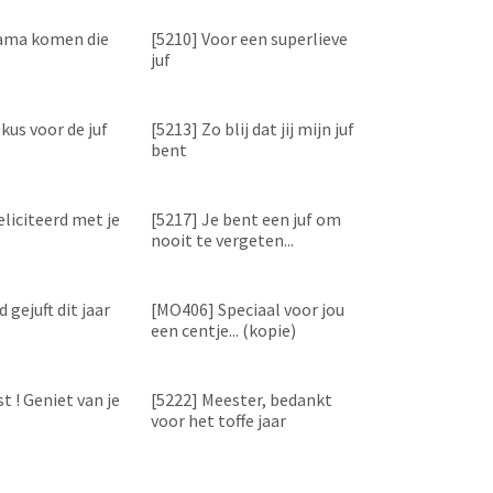
ama komen die
[5210] Voor een superlieve
juf
kus voor de juf
[5213] Zo blij dat jij mijn juf
bent
eliciteerd met je
[5217] Je bent een juf om
nooit te vergeten...
 gejuft dit jaar
[MO406] Speciaal voor jou
een centje... (kopie)
t ! Geniet van je
[5222] Meester, bedankt
voor het toffe jaar