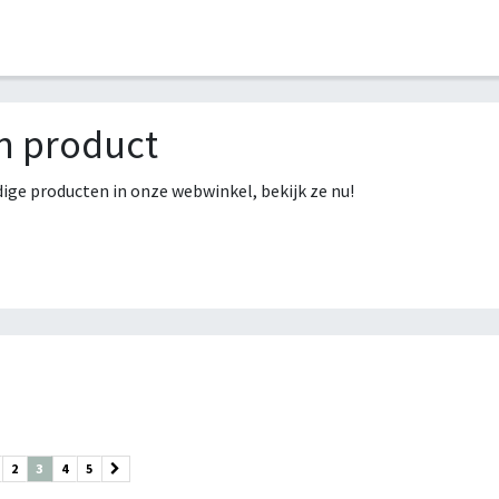
HOME
COLLECTIES
CONTACT
AANMELDEN
n product
ge producten in onze webwinkel, bekijk ze nu!
2
3
4
5