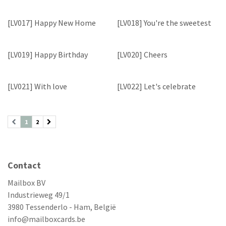
[LV017] Happy New Home
[LV018] You're the sweetest
[LV019] Happy Birthday
[LV020] Cheers
[LV021] With love
[LV022] Let's celebrate
1
2
Contact
Mailbox BV
Industrieweg 49/1
3980 Tessenderlo - Ham, België
info@mailboxcards.be