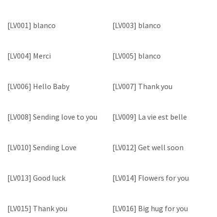
[LV001] blanco
[LV003] blanco
[LV004] Merci
[LV005] blanco
[LV006] Hello Baby
[LV007] Thank you
[LV008] Sending love to you
[LV009] La vie est belle
[LV010] Sending Love
[LV012] Get well soon
[LV013] Good luck
[LV014] Flowers for you
[LV015] Thank you
[LV016] Big hug for you