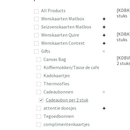
[KDBK0
All Products
stuks
Wenskaarten Mailbox
Seizoenskaarten Mailbox
[KDBK0
Wenskaarten Quire
stuks
Wenskaarten Context
Gifts
[KDBV
Canvas Bag
2 stuk
Koffiemokken/Tasse de cafe
Kadokaartjes
Thermosfles
Cadeaubonnen
Cadeaubon per 2 stuk
attentie doosjes
Tegoedbonnen
complimentenkaartjes