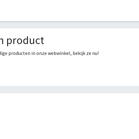
HOME
COLLECTIES
CONTACT
AANMELDEN
n product
ge producten in onze webwinkel, bekijk ze nu!