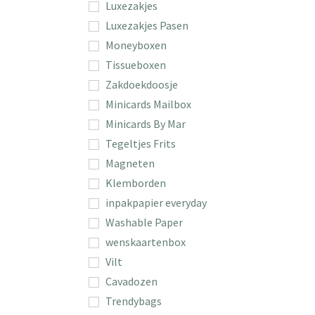
Luxezakjes
Luxezakjes Pasen
Moneyboxen
Tissueboxen
Zakdoekdoosje
Minicards Mailbox
Minicards By Mar
Tegeltjes Frits
Magneten
Klemborden
inpakpapier everyday
Washable Paper
wenskaartenbox
Vilt
Cavadozen
Trendybags