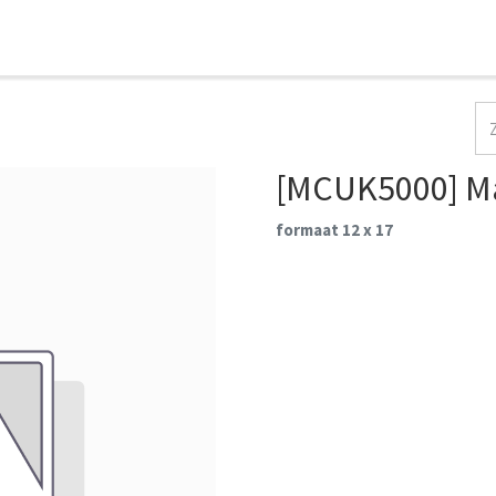
HOME
COLLECTIES
CONTACT
AANMELDEN
[MCUK5000] Mac
formaat 12 x 17