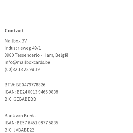
Contact
Mailbox BV
Industrieweg 49/1
3980 Tessenderlo - Ham, België
info@mailboxcards.be
(00)32 13 22 98 19
BTW: BE0479778826
IBAN: BE24 0013 9466 9838
BIC: GEBABEBB
Bank van Breda
IBAN: BE57 6451 0877 5835
BIC: JVBABE22