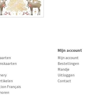
Mijn account
aarten
Mijn account
nskaarten
Bestellingen
Mandje
nery
Uitloggen
rtikelen
Contact
tion Français
horen