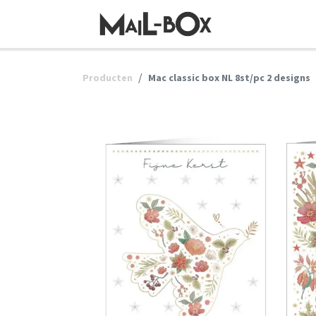
OVERSLAAN NAAR INHOUD
Producten
Mac classic box NL 8st/pc 2 designs