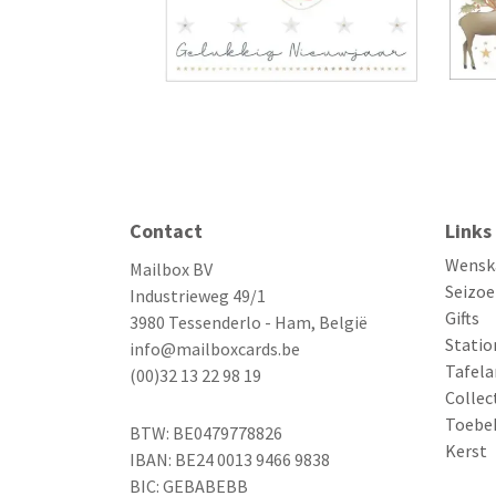
Contact
Links
Wensk
Mailbox BV
Seizoe
Industrieweg 49/1
Gifts
3980 Tessenderlo - Ham, België
Statio
info@mailboxcards.be
Tafela
(00)32 13 22 98 19
Collec
Toebe
BTW: BE0479778826
Kerst
IBAN: BE24 0013 9466 9838
BIC: GEBABEBB