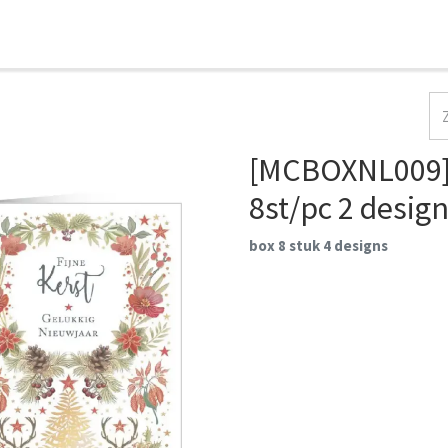
HOME
COLLECTIES
CONTACT
AANMELDEN
[MCBOXNL009] 
8st/pc 2 desig
box 8 stuk 4 designs