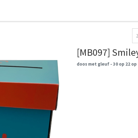
HOME
COLLECTIES
CONTACT
AANMELDEN
[MB097] Smile
doos met gleuf - 30 op 22 op