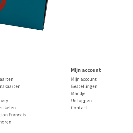
Mijn account
aarten
Mijn account
nskaarten
Bestellingen
Mandje
nery
Uitloggen
rtikelen
Contact
tion Français
horen