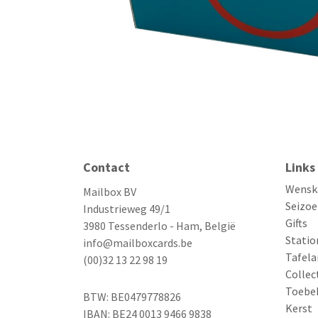
Contact
Links
Wensk
Mailbox BV
Seizoe
Industrieweg 49/1
Gifts
3980 Tessenderlo - Ham, België
Statio
info@mailboxcards.be
Tafela
(00)32 13 22 98 19
Collec
Toebe
BTW: BE0479778826
Kerst
IBAN: BE24 0013 9466 9838