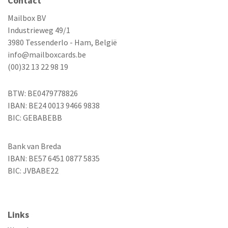
Contact
Mailbox BV
Industrieweg 49/1
3980 Tessenderlo - Ham, België
info@mailboxcards.be
(00)32 13 22 98 19
BTW: BE0479778826
IBAN: BE24 0013 9466 9838
BIC: GEBABEBB
Bank van Breda
IBAN: BE57 6451 0877 5835
BIC: JVBABE22
Links