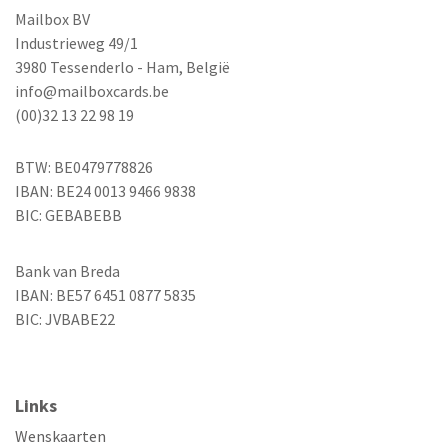
Mailbox BV
Industrieweg 49/1
3980 Tessenderlo - Ham, België
info@mailboxcards.be
(00)32 13 22 98 19
BTW: BE0479778826
IBAN: BE24 0013 9466 9838
BIC: GEBABEBB
Bank van Breda
IBAN: BE57 6451 0877 5835
BIC: JVBABE22
Links
Wenskaarten