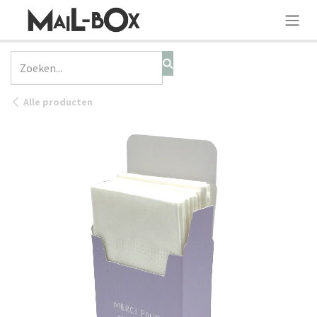
OVERSLAAN NAAR INHOUD
Alle producten