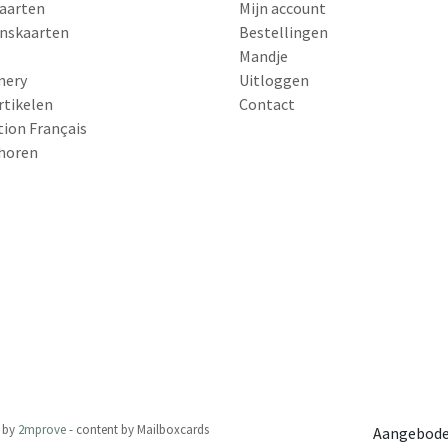
aarten
Mijn account
nskaarten
Bestellingen
Mandje
nery
Uitloggen
rtikelen
Contact
tion Français
horen
by
2mprove
- content by Mailboxcards
Aangebode