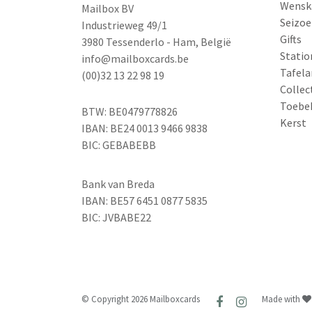
Wensk
Mailbox BV
Seizoe
Industrieweg 49/1
Gifts
3980 Tessenderlo - Ham, België
Statio
info@mailboxcards.be
Tafela
(00)32 13 22 98 19
Collec
Toebe
BTW: BE0479778826
Kerst
IBAN: BE24 0013 9466 9838
BIC: GEBABEBB
Bank van Breda
IBAN: BE57 6451 0877 5835
BIC: JVBABE22
© Copyright 2026 Mailboxcards
Made with