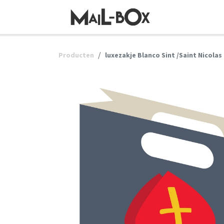
OVERSLAAN NAAR INHOUD
Producten
luxezakje Blanco Sint /Saint Nicolas