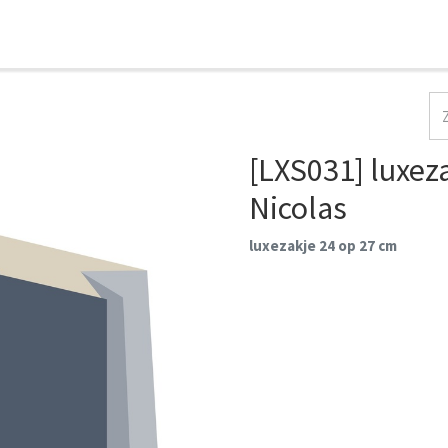
HOME
COLLECTIES
CONTACT
AANMELDEN
[LXS031] luxeza
Nicolas
luxezakje 24 op 27 cm