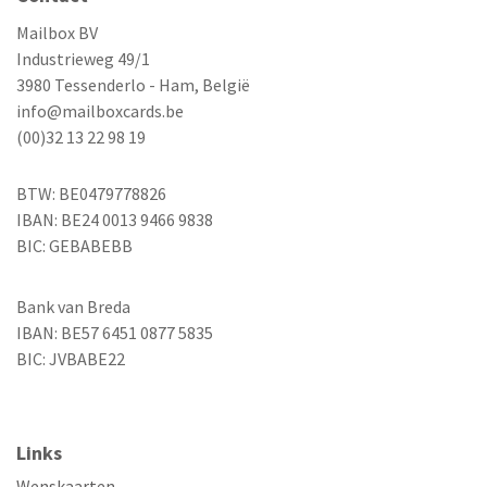
Mailbox BV
Industrieweg 49/1
3980 Tessenderlo - Ham, België
info@mailboxcards.be
(00)32 13 22 98 19
BTW: BE0479778826
IBAN: BE24 0013 9466 9838
BIC: GEBABEBB
Bank van Breda
IBAN: BE57 6451 0877 5835
BIC: JVBABE22
Links
Wenskaarten