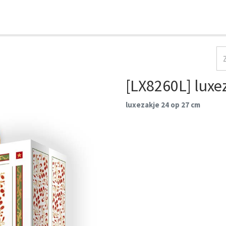
HOME
COLLECTIES
CONTACT
AANMELDEN
[LX8260L] luxez
luxezakje 24 op 27 cm