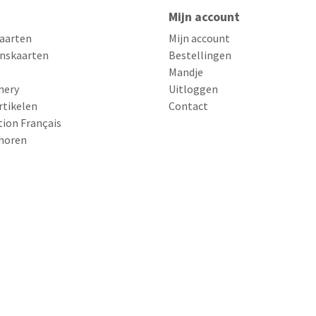
Mijn account
aarten
Mijn account
nskaarten
Bestellingen
Mandje
nery
Uitloggen
rtikelen
Contact
tion Français
horen