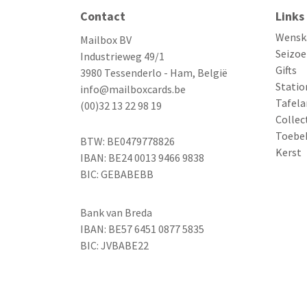
Contact
Links
Wensk
Mailbox BV
Seizoe
Industrieweg 49/1
Gifts
3980 Tessenderlo - Ham, België
Statio
info@mailboxcards.be
Tafela
(00)32 13 22 98 19
Collec
Toebe
BTW: BE0479778826
Kerst
IBAN: BE24 0013 9466 9838
BIC: GEBABEBB
Bank van Breda
IBAN: BE57 6451 0877 5835
BIC: JVBABE22