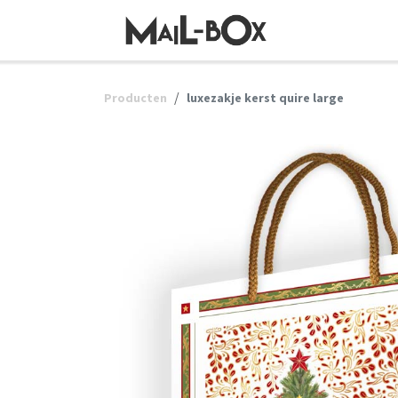
OVERSLAAN NAAR INHOUD
Producten
luxezakje kerst quire large