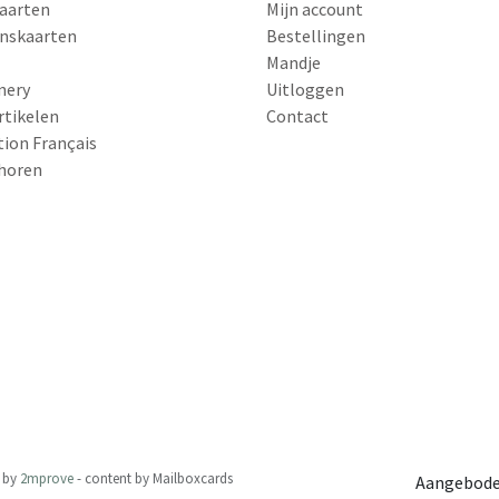
aarten
Mijn account
nskaarten
Bestellingen
Mandje
nery
Uitloggen
rtikelen
Contact
tion Français
horen
by
2mprove
- content by Mailboxcards
Aangebode