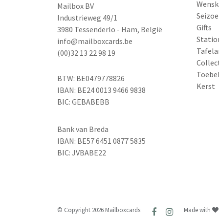
Wensk
Mailbox BV
Seizoe
Industrieweg 49/1
Gifts
3980 Tessenderlo - Ham, België
Statio
info@mailboxcards.be
Tafela
(00)32 13 22 98 19
Collec
Toebe
BTW: BE0479778826
Kerst
IBAN: BE24 0013 9466 9838
BIC: GEBABEBB
Bank van Breda
IBAN: BE57 6451 0877 5835
BIC: JVBABE22
© Copyright 2026 Mailboxcards
Made with