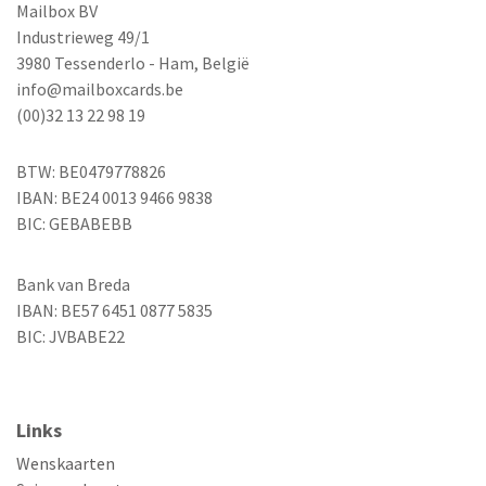
Mailbox BV
Industrieweg 49/1
3980 Tessenderlo - Ham, België
info@mailboxcards.be
(00)32 13 22 98 19
BTW: BE0479778826
IBAN: BE24 0013 9466 9838
BIC: GEBABEBB
Bank van Breda
IBAN: BE57 6451 0877 5835
BIC: JVBABE22
Links
Wenskaarten