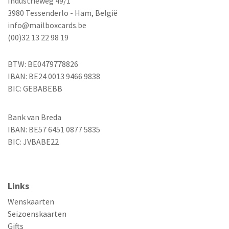
Industrieweg 49/1
3980 Tessenderlo - Ham, België
info@mailboxcards.be
(00)32 13 22 98 19
BTW: BE0479778826
IBAN: BE24 0013 9466 9838
BIC: GEBABEBB
Bank van Breda
IBAN: BE57 6451 0877 5835
BIC: JVBABE22
Links
Wenskaarten
Seizoenskaarten
Gifts