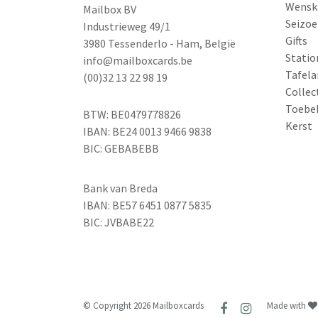
Wensk
Mailbox BV
Seizoe
Industrieweg 49/1
Gifts
3980 Tessenderlo - Ham, België
Statio
info@mailboxcards.be
Tafela
(00)32 13 22 98 19
Collec
Toebe
BTW: BE0479778826
Kerst
IBAN: BE24 0013 9466 9838
BIC: GEBABEBB
Bank van Breda
IBAN: BE57 6451 0877 5835
BIC: JVBABE22
© Copyright 2026 Mailboxcards
Made with