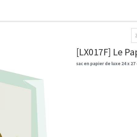
HOME
COLLECTIES
CONTACT
AANMELDEN
[LX017F] Le Pap
sac en papier de luxe 24 x 27