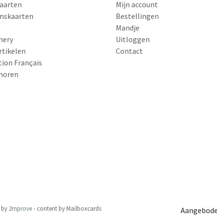
aarten
Mijn account
nskaarten
Bestellingen
Mandje
nery
Uitloggen
rtikelen
Contact
tion Français
horen
by
2mprove
- content by Mailboxcards
Aangebode