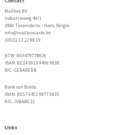
Contact
Mailbox BV
Industrieweg 49/1
3980 Tessenderlo - Ham, België
info@mailboxcards.be
(00)32 13 22 98 19
BTW: BE0479778826
IBAN: BE24 0013 9466 9838
BIC: GEBABEBB
Bank van Breda
IBAN: BE57 6451 0877 5835
BIC: JVBABE22
Links