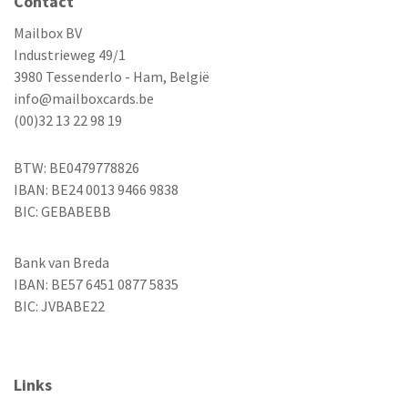
Contact
Mailbox BV
Industrieweg 49/1
3980 Tessenderlo - Ham, België
info@mailboxcards.be
(00)32 13 22 98 19
BTW: BE0479778826
IBAN: BE24 0013 9466 9838
BIC: GEBABEBB
Bank van Breda
IBAN: BE57 6451 0877 5835
BIC: JVBABE22
Links