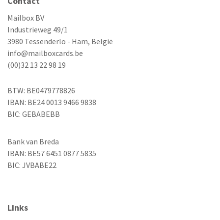
Contact
Mailbox BV
Industrieweg 49/1
3980 Tessenderlo - Ham, België
info@mailboxcards.be
(00)32 13 22 98 19
BTW: BE0479778826
IBAN: BE24 0013 9466 9838
BIC: GEBABEBB
Bank van Breda
IBAN: BE57 6451 0877 5835
BIC: JVBABE22
Links