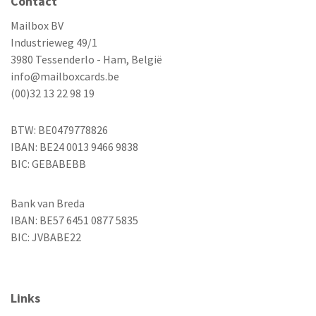
Contact
Mailbox BV
Industrieweg 49/1
3980 Tessenderlo - Ham, België
info@mailboxcards.be
(00)32 13 22 98 19
BTW: BE0479778826
IBAN: BE24 0013 9466 9838
BIC: GEBABEBB
Bank van Breda
IBAN: BE57 6451 0877 5835
BIC: JVBABE22
Links