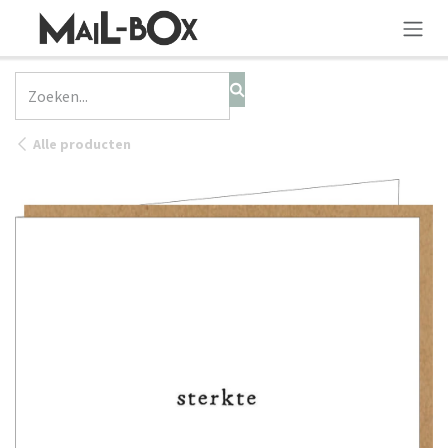
OVERSLAAN NAAR INHOUD
Alle producten