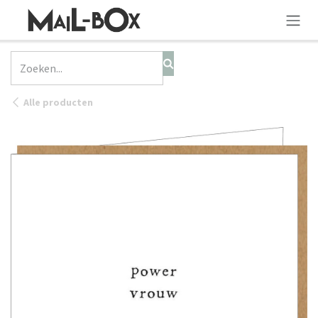
OVERSLAAN NAAR INHOUD
Alle producten