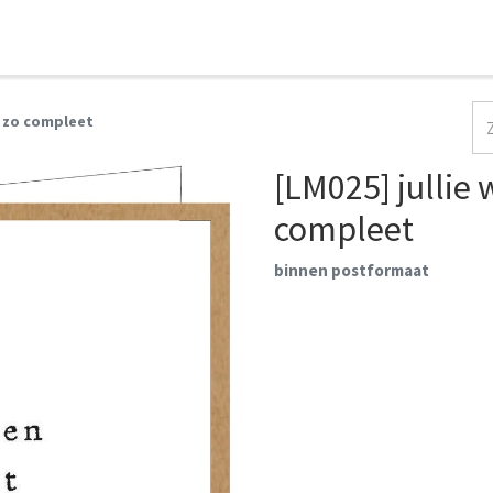
HOME
COLLECTIES
CONTACT
AANMELDEN
t zo compleet
[LM025] jullie
compleet
binnen postformaat