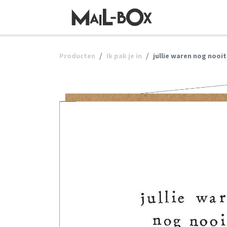
OVERSLAAN NAAR INHOUD
Producten
Ik pak je in
jullie waren nog nooi