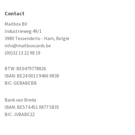
Contact
Mailbox BV
Industrieweg 49/1
3980 Tessenderlo - Ham, België
info@mailboxcards.be
(00)32 13 22 98 19
BTW: BE0479778826
IBAN: BE24 0013 9466 9838
BIC: GEBABEBB
Bank van Breda
IBAN: BE57 6451 0877 5835
BIC: JVBABE22