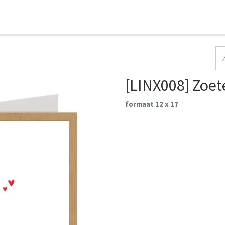
HOME
COLLECTIES
CONTACT
AANMELDEN
[LINX008] Zoe
formaat 12 x 17