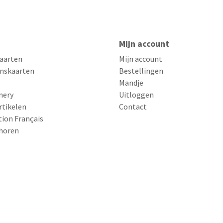
Mijn account
aarten
Mijn account
nskaarten
Bestellingen
Mandje
nery
Uitloggen
rtikelen
Contact
tion Français
horen