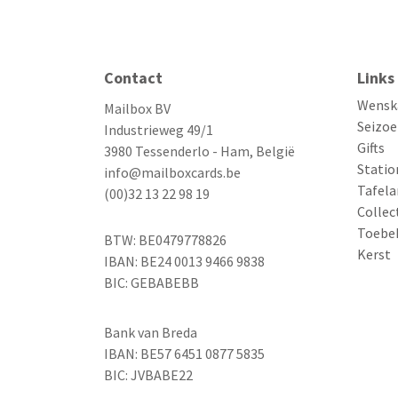
Contact
Links
Wensk
Mailbox BV
Seizoe
Industrieweg 49/1
Gifts
3980 Tessenderlo - Ham, België
Statio
info@mailboxcards.be
Tafela
(00)32 13 22 98 19
Collec
Toebe
BTW: BE0479778826
Kerst
IBAN: BE24 0013 9466 9838
BIC: GEBABEBB
Bank van Breda
IBAN: BE57 6451 0877 5835
BIC: JVBABE22