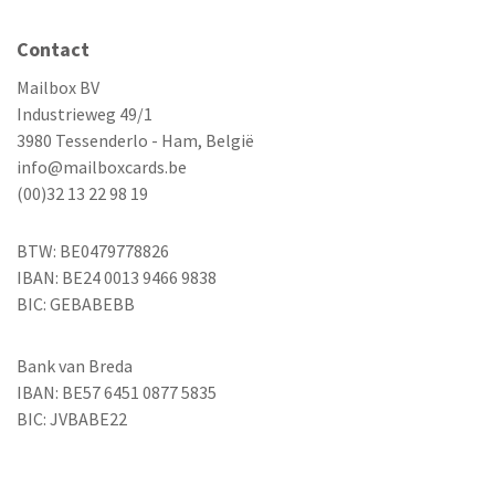
Contact
Mailbox BV
Industrieweg 49/1
3980 Tessenderlo - Ham, België
info@mailboxcards.be
(00)32 13 22 98 19
BTW: BE0479778826
IBAN: BE24 0013 9466 9838
BIC: GEBABEBB
Bank van Breda
IBAN: BE57 6451 0877 5835
BIC: JVBABE22