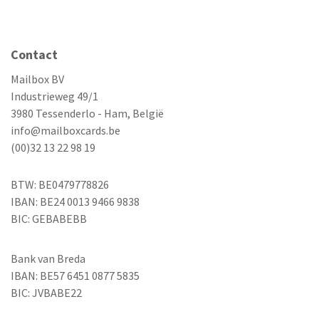
Contact
Mailbox BV
Industrieweg 49/1
3980 Tessenderlo - Ham, België
info@mailboxcards.be
(00)32 13 22 98 19
BTW: BE0479778826
IBAN: BE24 0013 9466 9838
BIC: GEBABEBB
Bank van Breda
IBAN: BE57 6451 0877 5835
BIC: JVBABE22