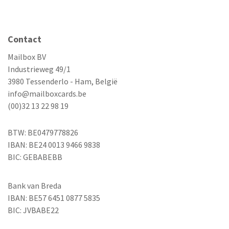
Contact
Mailbox BV
Industrieweg 49/1
3980 Tessenderlo - Ham, België
info@mailboxcards.be
(00)32 13 22 98 19
BTW: BE0479778826
IBAN: BE24 0013 9466 9838
BIC: GEBABEBB
Bank van Breda
IBAN: BE57 6451 0877 5835
BIC: JVBABE22