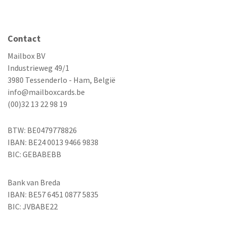
Contact
Mailbox BV
Industrieweg 49/1
3980 Tessenderlo - Ham, België
info@mailboxcards.be
(00)32 13 22 98 19
BTW: BE0479778826
IBAN: BE24 0013 9466 9838
BIC: GEBABEBB
Bank van Breda
IBAN: BE57 6451 0877 5835
BIC: JVBABE22