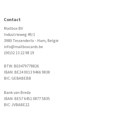
Contact
Mailbox BV
Industrieweg 49/1
3980 Tessenderlo - Ham, België
info@mailboxcards.be
(00)32 13 22 98 19
BTW: BE0479778826
IBAN: BE24 0013 9466 9838
BIC: GEBABEBB
Bank van Breda
IBAN: BE57 6451 0877 5835
BIC: JVBABE22