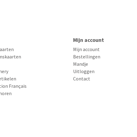
Mijn account
aarten
Mijn account
nskaarten
Bestellingen
Mandje
nery
Uitloggen
rtikelen
Contact
tion Français
horen