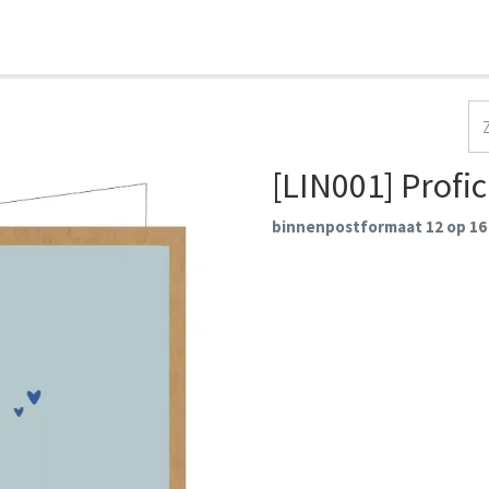
HOME
COLLECTIES
CONTACT
AANMELDEN
[LIN001] Profici
binnenpostformaat 12 op 16