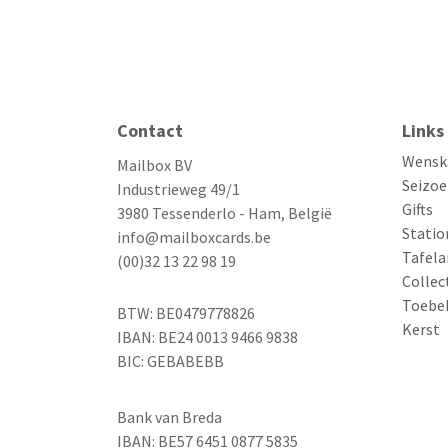
Contact
Links
Wensk
Mailbox BV
Seizoe
Industrieweg 49/1
Gifts
3980 Tessenderlo - Ham, België
Statio
info@mailboxcards.be
Tafela
(00)32 13 22 98 19
Collec
Toebe
BTW: BE0479778826
Kerst
IBAN: BE24 0013 9466 9838
BIC: GEBABEBB
Bank van Breda
IBAN: BE57 6451 0877 5835