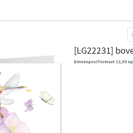
HOME
COLLECTIES
CONTACT
AANMELDEN
[LG22231] bove
binnenpostformaat 12,50 op