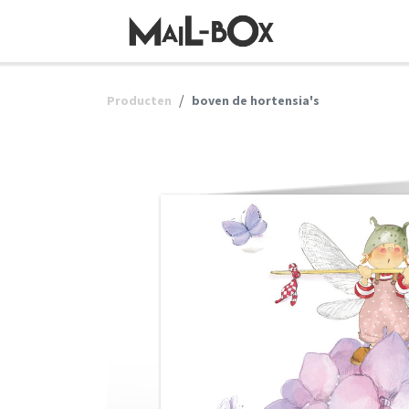
OVERSLAAN NAAR INHOUD
Producten
boven de hortensia's