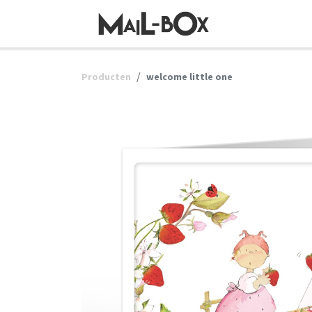
OVERSLAAN NAAR INHOUD
Producten
welcome little one