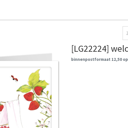
HOME
COLLECTIES
CONTACT
AANMELDEN
[LG22224] welc
binnenpostformaat 12,50 op