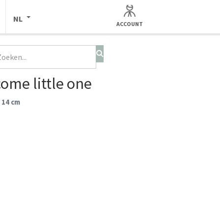
NL
ACCOUNT
ome little one
 14 cm