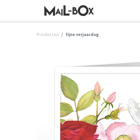
OVERSLAAN NAAR INHOUD
Producten
fijne verjaardag