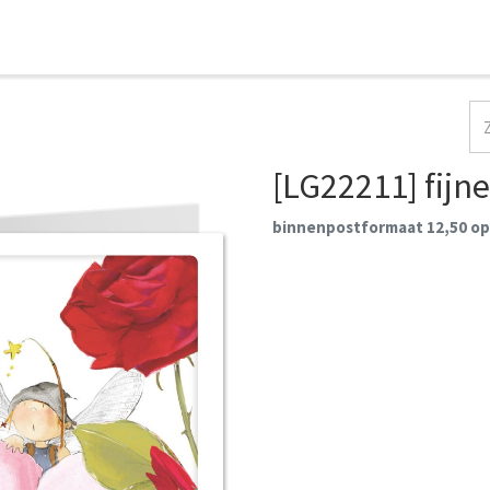
HOME
COLLECTIES
CONTACT
AANMELDEN
[LG22211] fijn
binnenpostformaat 12,50 op