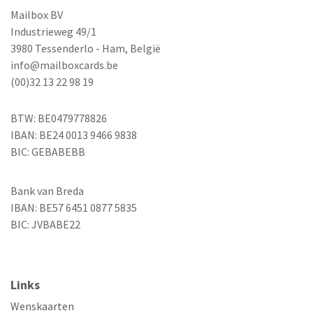
Mailbox BV
Industrieweg 49/1
3980 Tessenderlo - Ham, België
info@mailboxcards.be
(00)32 13 22 98 19
BTW: BE0479778826
IBAN: BE24 0013 9466 9838
BIC: GEBABEBB
Bank van Breda
IBAN: BE57 6451 0877 5835
BIC: JVBABE22
Links
Wenskaarten