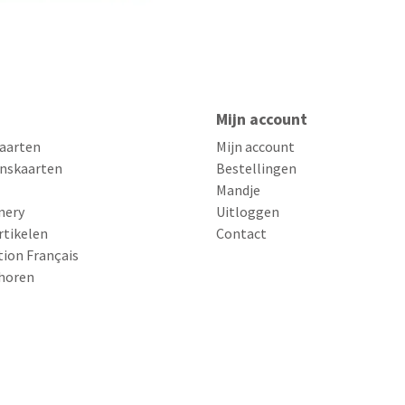
Mijn account
aarten
Mijn account
nskaarten
Bestellingen
Mandje
nery
Uitloggen
rtikelen
Contact
tion Français
horen