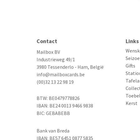
Contact
Links
Wensk
Mailbox BV
Seizoe
Industrieweg 49/1
Gifts
3980 Tessenderlo - Ham, België
Statio
info@mailboxcards.be
Tafela
(00)32 13 22 98 19
Collec
Toebe
BTW: BE0479778826
Kerst
IBAN: BE24 0013 9466 9838
BIC: GEBABEBB
Bank van Breda
IBAN: BE57 6451 0877 5835