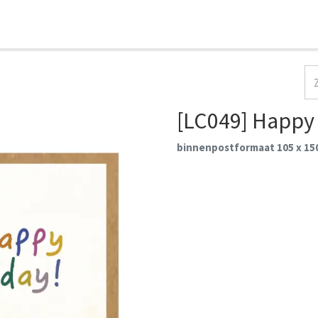
HOME
COLLECTIES
CONTACT
AANMELDEN
[LC049] Happy
binnenpostformaat 105 x 1