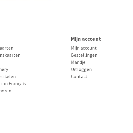
Mijn account
aarten
Mijn account
nskaarten
Bestellingen
Mandje
nery
Uitloggen
rtikelen
Contact
tion Français
horen