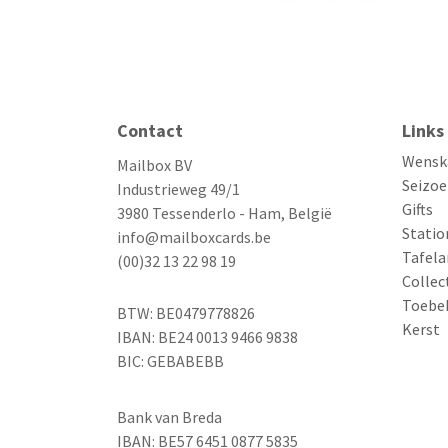
Contact
Links
Wensk
Mailbox BV
Seizoe
Industrieweg 49/1
Gifts
3980 Tessenderlo - Ham, België
Statio
info@mailboxcards.be
Tafela
(00)32 13 22 98 19
Collec
Toebe
BTW: BE0479778826
Kerst
IBAN: BE24 0013 9466 9838
BIC: GEBABEBB
Bank van Breda
IBAN: BE57 6451 0877 5835