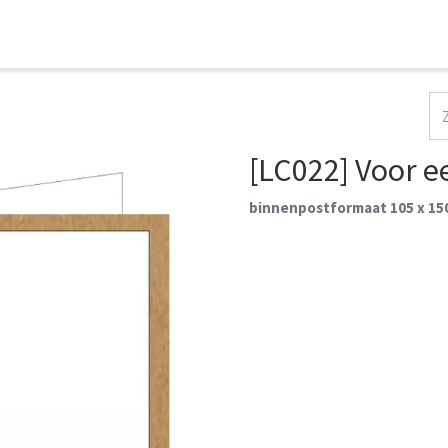
HOME
COLLECTIES
CONTACT
AANMELDEN
[LC022] Voor e
binnenpostformaat 105 x 1