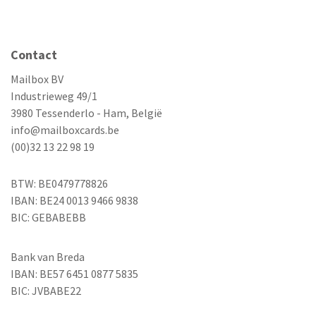
Contact
Mailbox BV
Industrieweg 49/1
3980 Tessenderlo - Ham, België
info@mailboxcards.be
(00)32 13 22 98 19
BTW: BE0479778826
IBAN: BE24 0013 9466 9838
BIC: GEBABEBB
Bank van Breda
IBAN: BE57 6451 0877 5835
BIC: JVBABE22