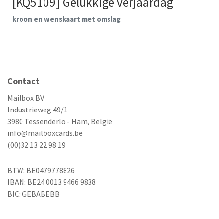
[KQ5109] Gelukkige verjaardag
kroon en wenskaart met omslag
Contact
Mailbox BV
Industrieweg 49/1
3980 Tessenderlo - Ham, België
info@mailboxcards.be
(00)32 13 22 98 19
BTW: BE0479778826
IBAN: BE24 0013 9466 9838
BIC: GEBABEBB