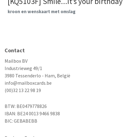
[KQ5103F] Smile...it's your birthday
kroon en wenskaart met omslag
Contact
Mailbox BV
Industrieweg 49/1
3980 Tessenderlo - Ham, België
info@mailboxcards.be
(00)32 13 22 98 19
BTW: BE0479778826
IBAN: BE24 0013 9466 9838
BIC: GEBABEBB