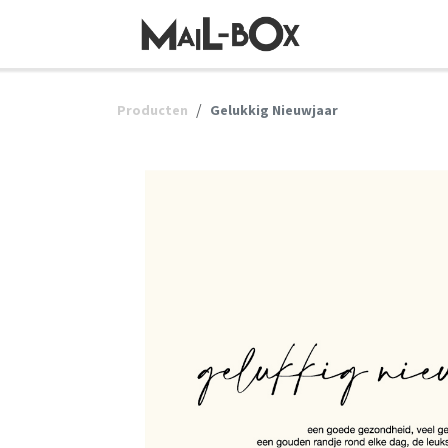
OVERSLAAN NAAR INHOUD
Producten
Gelukkig Nieuwjaar