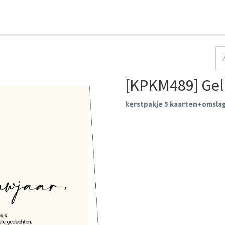
HOME
COLLECTIES
CONTACT
AANMELDEN
[KPKM489] Gel
kerstpakje 5 kaarten+omsla