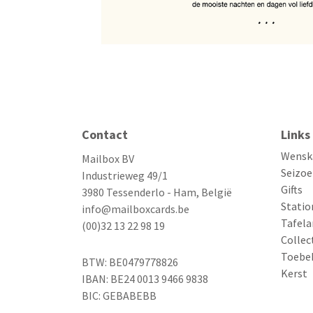
Contact
Links
Wensk
Mailbox BV
Seizoe
Industrieweg 49/1
Gifts
3980 Tessenderlo - Ham, België
Statio
info@mailboxcards.be
Tafela
(00)32 13 22 98 19
Collec
Toebe
BTW: BE0479778826
Kerst
IBAN: BE24 0013 9466 9838
BIC: GEBABEBB