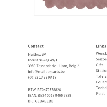
Contact
Links
Wensk
Mailbox BV
Seizoe
Industrieweg 49/1
Gifts
3980 Tessenderlo - Ham, België
Statio
info@mailboxcards.be
Tafela
(00)32 13 22 98 19
Collec
Toebe
BTW: BE0479778826
Kerst
IBAN: BE24 0013 9466 9838
BIC: GEBABEBB