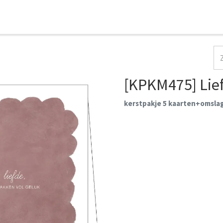
HOME
COLLECTIES
CONTACT
AANMELDEN
[KPKM475] Lief
kerstpakje 5 kaarten+omsla