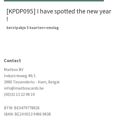
[KPDP095] I have spotted the new year
!
kerstpakje 5 kaarten+omslag
Contact
Mailbox BV
Industrieweg 49/1
3980 Tessenderlo - Ham, België
info@mailboxcards.be
(00)32 13 22 98 19
BTW: BE0479778826
IBAN: BE24 0013 9466 9838